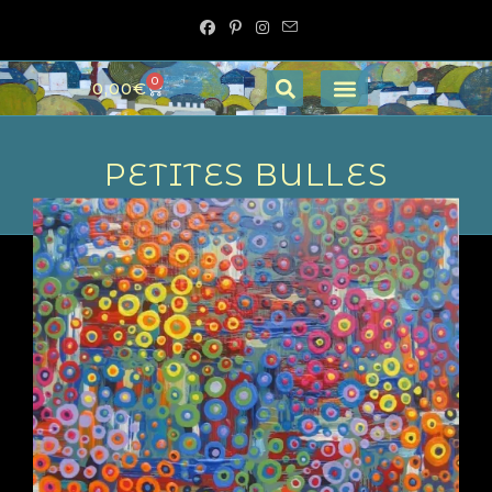
0
0,00
€
PETITES BULLES