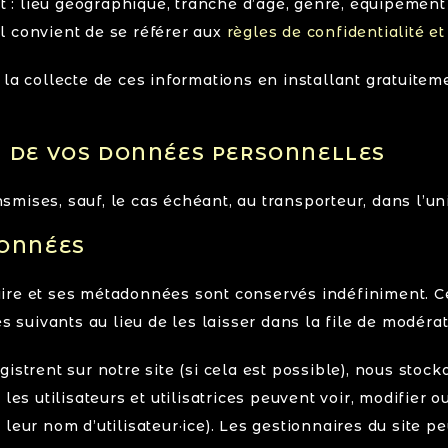
nt : lieu géographique, tranche d’âge, genre, équipement 
 il convient de se référer aux
règles de confidentialité et 
la collecte de ces informations en installant gratuitem
N DE VOS DONNÉES PERSONNELLES
mises, sauf, le cas échéant, au transporteur, dans l’u
DONNÉES
ire et ses métadonnées sont conservés indéfiniment. C
uivants au lieu de les laisser dans la file de modérat
nregistrent sur notre site (si cela est possible), nous st
les utilisateurs et utilisatrices peuvent voir, modifier 
eur nom d’utilisateur·ice). Les gestionnaires du site pe