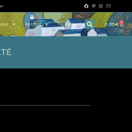
er
0
0,00
€
leur
Format
Taille
ITÉ