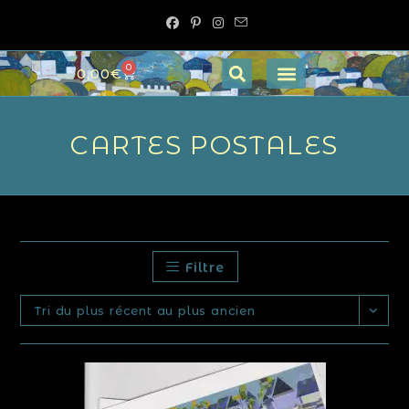
0
0,00
€
CARTES POSTALES
Filtre
Tri du plus récent au plus ancien