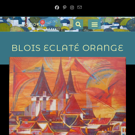
0
0,00
€
BLOIS ECLATÉ ORANGE