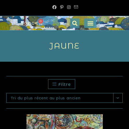
0
0,00
€
JAUNE
Filtre
Tri du plus récent au plus ancien